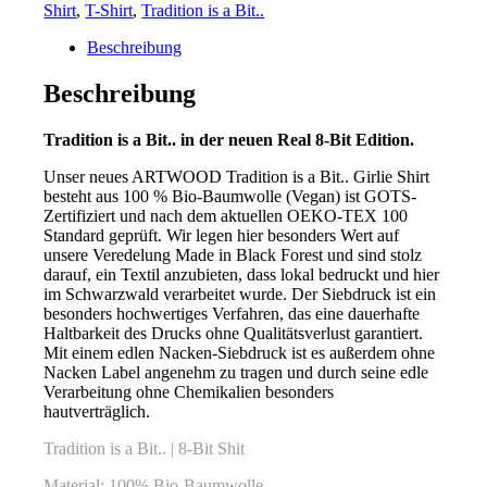
Shirt
,
T-Shirt
,
Tradition is a Bit..
Beschreibung
Beschreibung
Tradition is a Bit.. in der neuen Real 8-Bit Edition.
Unser neues ARTWOOD Tradition is a Bit.. Girlie Shirt
besteht aus 100 % Bio-Baumwolle (Vegan) ist GOTS-
Zertifiziert und nach dem aktuellen OEKO-TEX 100
Standard geprüft. Wir legen hier besonders Wert auf
unsere Veredelung Made in Black Forest und sind stolz
darauf, ein Textil anzubieten, dass lokal bedruckt und hier
im Schwarzwald verarbeitet wurde. Der Siebdruck ist ein
besonders hochwertiges Verfahren, das eine dauerhafte
Haltbarkeit des Drucks ohne Qualitätsverlust garantiert.
Mit einem edlen Nacken-Siebdruck ist es außerdem ohne
Nacken Label angenehm zu tragen und durch seine edle
Verarbeitung ohne Chemikalien besonders
hautverträglich.
Tradition is a Bit.. | 8-Bit Shit
Material: 100% Bio-Baumwolle