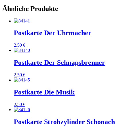
Ähnliche Produkte
Postkarte Der Uhrmacher
2,50
€
Postkarte Der Schnapsbrenner
2,50
€
Postkarte Die Musik
2,50
€
Postkarte Strohzylinder Schonach