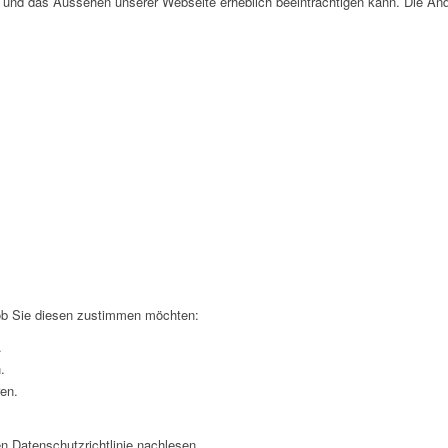
tät und das Aussehen unserer Webseite erheblich beeinträchtigen kann. Die 
 ob Sie diesen zustimmen möchten:
.
.
ren.
n Datenschutzrichtlinie nachlesen.