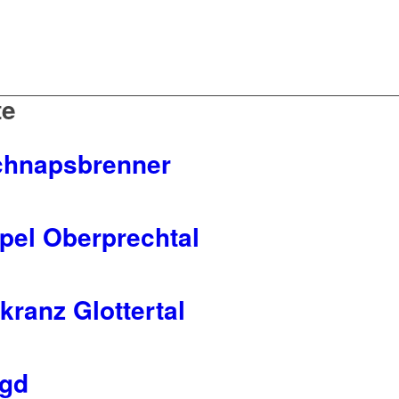
te
chnapsbrenner
pel Oberprechtal
kranz Glottertal
agd