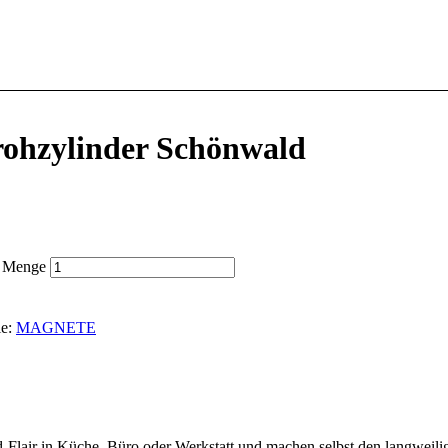
ohzylinder Schönwald
d Menge
ie:
MAGNETE
lair in Küche, Büro oder Werkstatt und machen selbst den langweili