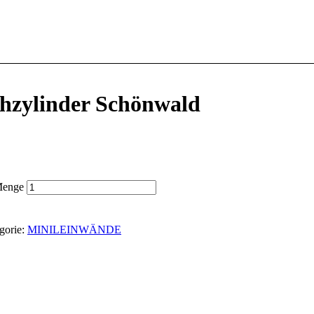
hzylinder Schönwald
Menge
gorie:
MINILEINWÄNDE