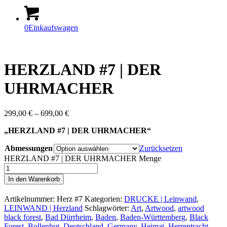
0
Einkaufswagen
HERZLAND #7 | DER
UHRMACHER
299,00
€
–
699,00
€
„HERZLAND #7 | DER UHRMACHER“
Abmessungen
Zurücksetzen
HERZLAND #7 | DER UHRMACHER Menge
In den Warenkorb
Artikelnummer:
Herz #7
Kategorien:
DRUCKE | Leinwand
,
LEINWAND | Herzland
Schlagwörter:
Art
,
Artwood
,
artwood
black forest
,
Bad Dürrheim
,
Baden
,
Baden-Württemberg
,
Black
Forest
,
Bollenhut
,
Deutschland
,
Germany
,
Heimat
,
Herrentracht
,