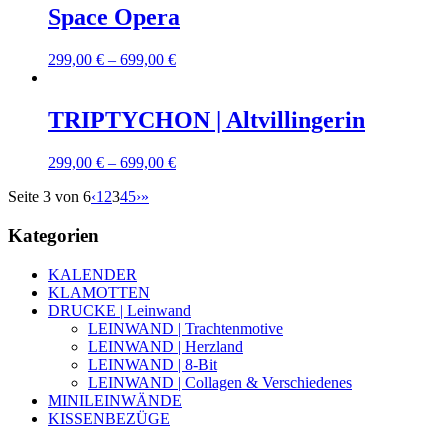
Space Opera
299,00
€
–
699,00
€
TRIPTYCHON | Altvillingerin
299,00
€
–
699,00
€
Seite 3 von 6
‹
1
2
3
4
5
›
»
Kategorien
KALENDER
KLAMOTTEN
DRUCKE | Leinwand
LEINWAND | Trachtenmotive
LEINWAND | Herzland
LEINWAND | 8-Bit
LEINWAND | Collagen & Verschiedenes
MINILEINWÄNDE
KISSENBEZÜGE