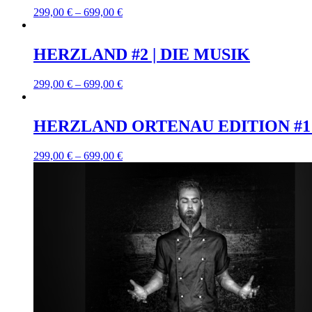
299,00
€
–
699,00
€
HERZLAND #2 | DIE MUSIK
299,00
€
–
699,00
€
HERZLAND ORTENAU EDITION #1 
299,00
€
–
699,00
€