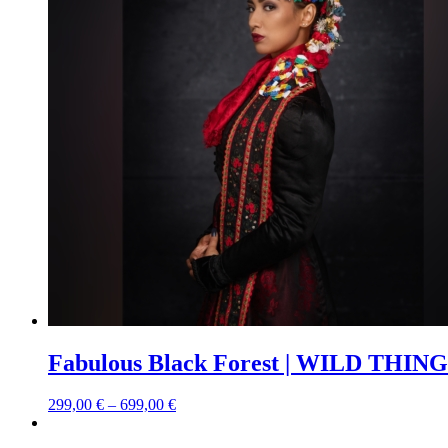
Fabulous Black Forest | WILD THINGS
299,00
€
–
699,00
€