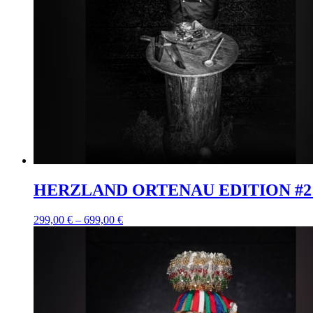
HERZLAND ORTENAU EDITION #2 
299,00
€
–
699,00
€